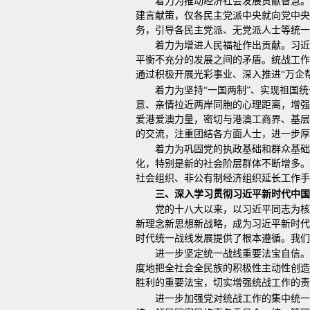
着力为推动经济社会发展贡献智慧
建言献策，仅各民主党派中央就向党中央
务，引导各民主党派、无党派人士等统一
着力为增进人民福祉作出贡献。习
平衡不充分的发展之间的矛盾。统战工作
通过积极开展光彩事业、深入推进“万企
着力为坚持“一国两制”、实现祖国
意、亲情拉近两岸同胞的心理距离，增强
爱港爱澳力量，密切与港澳工商界、基层
的交流，注重团结各方面人士，进一步厚
着力为巩固党的执政基础和群众基础
化，特别是新的社会阶层群体不断增多。
社会组织、非公有制经济组织延长工作手
三、深入学习贯彻习近平新时代中国
党的十八大以来，以习近平同志为核
新理念新思想新战略，成为习近平新时代
时代统一战线发展提供了根本遵循。我们
进一步坚定统一战线重要法宝自信。
度地把全社会全民族的积极性主动性创造
胜利的重要法宝，切实增强统战工作的责
进一步加强党对统战工作的集中统