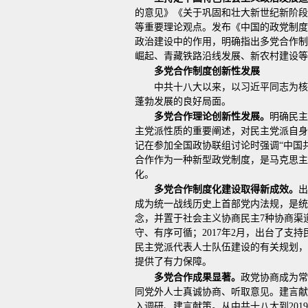
的意见》《关于巩固和壮大新世纪新阶段
等重要理论观点。发布《中国的政党制度
政治建设中的作用，明确指出多党合作制
崛起、青藏铁路沿线发展、新农村建设等
多党合作制度创新性发展
中共十八大以来，以习近平同志为
蓬勃发展的良好局面。
多党合作理论创新性发展。
明确民主
主党派性质的重要阐述，对民主党派自身建
记在参加全国政协联组讨论时强调“中国
合作作为一种新型政党制度，是马克思主
化。
多党合作制度化建设取得新成效。
出
成为统一战线历史上首部党内法规，是统
念，并置于社会主义协商民主7种协商渠
守、有序可循；2017年2月，出台了
民主党派代表人士队伍建设的有关规划，
提供了有力保障。
多党合作成果显著。
政党协商成为常
同党外人士真诚协商、听取意见。建言献策
入调研、建言献策。从中共十八大到20