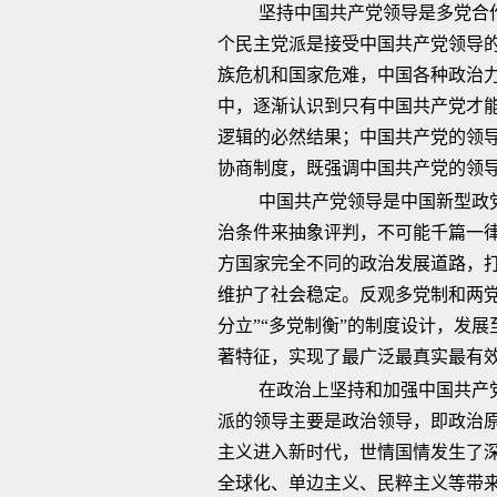
坚持中国共产党领导是多党合
个民主党派是接受中国共产党领导
族危机和国家危难，中国各种政治
中，逐渐认识到只有中国共产党才
逻辑的必然结果；中国共产党的领
协商制度，既强调中国共产党的领
中国共产党领导是中国新型政
治条件来抽象评判，不可能千篇一
方国家完全不同的政治发展道路，
维护了社会稳定。反观多党制和两党
分立”“多党制衡”的制度设计，发
著特征，实现了最广泛最真实最有
在政治上坚持和加强中国共产
派的领导主要是政治领导，即政治
主义进入新时代，世情国情发生了
全球化、单边主义、民粹主义等带