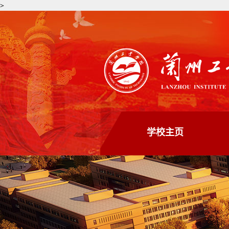
>
学校主页