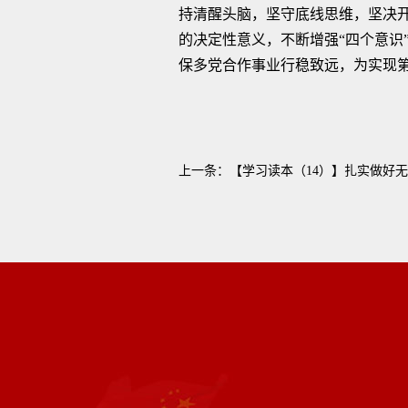
持清醒头脑，坚守底线思维，坚决开
的决定性意义，不断增强“四个意识
保多党合作事业行稳致远，为实现
上一条：
【学习读本（14）】扎实做好