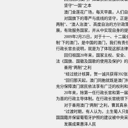
坚守“一国”之本
澳门金莲花广场，每天早晨，人们自
对国旗下的尊严与底线的坚守，正是
两制”、“澳人治澳”、高度自治的方针
展，有效服务国家，并从中实现自身的提
2009年2月25日，对于十一、
制’下的澳门，是中国的澳门，我们有责
行政长官去说明，就是为了体现这部法律
回归祖国20年来，国家主权、安全、
法《国旗、国徽及国歌的使用及保护》的
善用“两制”之利
“经过统计核算，贺一诚共获得392
“回归那天起，澳门同胞就既是澳门
充分保障澳门居民依法享有广泛的权利和
20年来，除第一任行政长官和第一
为首的行政主导体制。在行政长官统领下
对于善用澳门“两制”之利，曹其真
“过渡时期，有人认为，土生葡人只
国国籍并保留葡萄牙护照的建议被中央采
发展成果惠泽人民