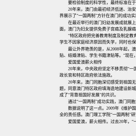
要检验制度的科学性，最终标准在于
20年来，澳门由最初经济低迷、治
界展示了“一国两制”方针在澳门的成功实
在最近举行的澳门妇幼发展成就展上
面，澳门为妇女提供免费子宫癌及乳腺癌
“特区政府把完善教育制度及制定教育
学生不因家庭经济原因而失学，同时也保
最让外界艳羡的是，从2008年起，
贴、结婚津贴、学生书籍津贴等。“现在
爱国爱澳薪火相传
20年来，中央政府坚定不移贯彻“
政长官和特区政府依法施政。
20年来，澳门同胞深切感受到祖国
题，同意澳门特区政府填海造地建设新城
成了“背靠祖国好发展”的共识。
通过“一国两制”成功实践，澳门同
数据说明了这一点。2009年《维
全的责任感。澳门理工学院“一国两制”
爱国爱澳，薪火相传。过去20年，