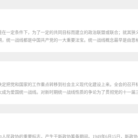
量在一定条件下，为了一定的共同目标而建立的政治联盟或联合；就其狭
，统一战线都是中国共产党的一大重要法宝。统一战线概念最早是由恩格斯
会，决定把党和国家的工作重点转移到社会主义现代化建设上来。全会的召
成为爱国统一战线。对新时期统一战线性质的争论为了贯彻党的十一届三中
人民政协的重要标志，产生于新政协筹备期间。1949年6月15日，新政