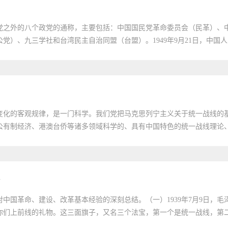
党之外的八个政党的通称，主要包括：中国国民党革命委员会（民革）、
）、九三学社和台湾民主自治同盟（台盟）。1949年9月21日，中国人民
变化的客观规律，是一门科学。我们党把马克思列宁主义关于统一战线的
有制经济、港澳台侨等诸多领域科学的、具有中国特色的统一战线理论、方
中国革命、建设、改革基本经验的深刻总结。（一）1939年7月9日，毛
们上前线的礼物。这三面旗子，又名三个法宝，第一个是统一战线，第二个