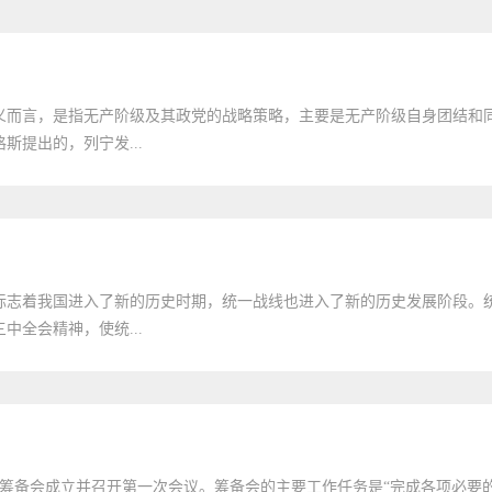
义而言，是指无产阶级及其政党的战略策略，主要是无产阶级自身团结和
提出的，列宁发...
开标志着我国进入了新的历史时期，统一战线也进入了新的历史发展阶段。
全会精神，使统...
协筹备会成立并召开第一次会议。筹备会的主要工作任务是“完成各项必要