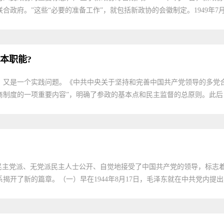
政府。”这些“必要的准备工作”，就包括新政协的会徽制定。1949年7月2
本职能?
，又是一个实践问题。《中共中央关于坚持和完善中国共产党领导的多党
制度的一项重要内容”，明确了参政的基本点和民主监督的总原则。此后，
着各民主党派、无党派民主人士公开、自觉地接受了中国共产党的领导，标
开了新的篇章。（一）早在1944年8月17日，毛泽东就在中共党内提出建